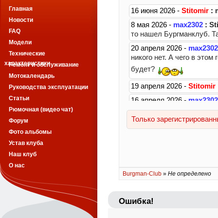
Главная
Новости
FAQ
Модели
Технические
характеристики
Ремонт и обслуживание
Мотокалендарь
Руководства эксплуатации
Статьи
Рюмочная (видео чат)
Форум
Фото альбомы
Устав клуба
Наш клуб
О нас
Burgman-Club
»
Не определено
Ошибка!