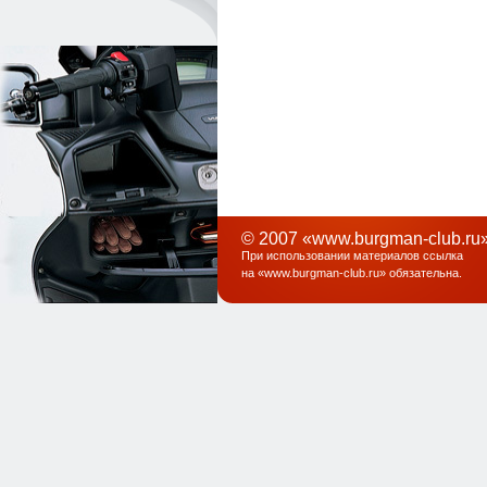
© 2007 «www.burgman-club.ru»
При использовании материалов ссылка
на «
www.burgman-club.ru
» обязательна
.