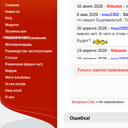
Главная
Новости
FAQ
Модели
Технические
характеристики
Ремонт и обслуживание
Мотокалендарь
Руководства эксплуатации
Статьи
Рюмочная (видео чат)
Форум
Фото альбомы
Устав клуба
Наш клуб
О нас
Burgman-Club
»
Не определено
Ошибка!