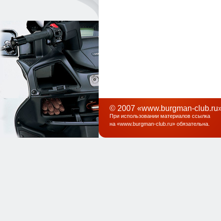
© 2007 «www.burgman-club.ru»
При использовании материалов ссылка
на «
www.burgman-club.ru
» обязательна
.