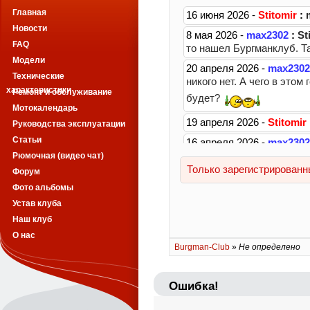
Главная
Новости
FAQ
Модели
Технические
характеристики
Ремонт и обслуживание
Мотокалендарь
Руководства эксплуатации
Статьи
Рюмочная (видео чат)
Форум
Фото альбомы
Устав клуба
Наш клуб
О нас
Burgman-Club
»
Не определено
Ошибка!