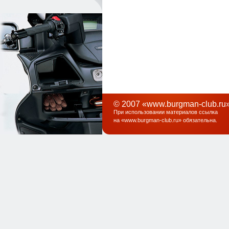
© 2007 «www.burgman-club.ru»
При использовании материалов ссылка
на «
www.burgman-club.ru
» обязательна
.