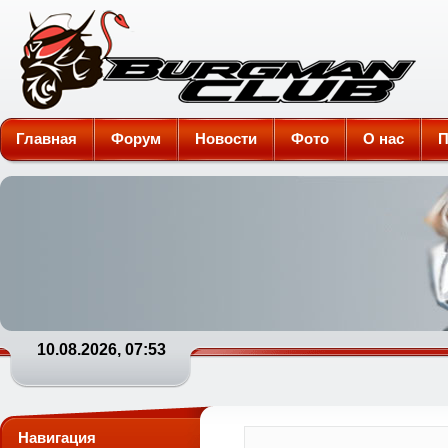
Burgman-Club
Главная
Форум
Новости
Фото
О нас
П
10.08.2026, 07:53
Навигация