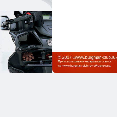
© 2007 «www.burgman-club.ru»
При использовании материалов ссылка
на «
www.burgman-club.ru
» обязательна
.