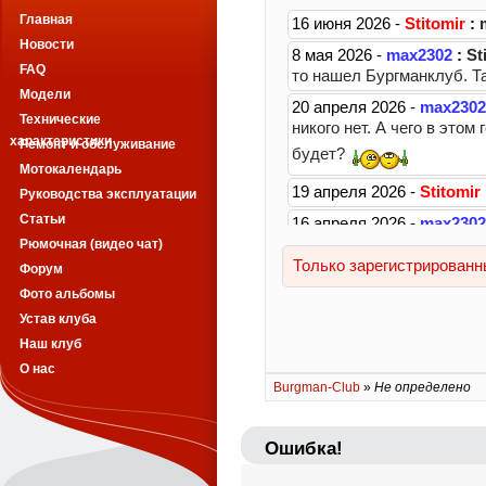
Главная
Новости
FAQ
Модели
Технические
характеристики
Ремонт и обслуживание
Мотокалендарь
Руководства эксплуатации
Статьи
Рюмочная (видео чат)
Форум
Фото альбомы
Устав клуба
Наш клуб
О нас
Burgman-Club
»
Не определено
Ошибка!