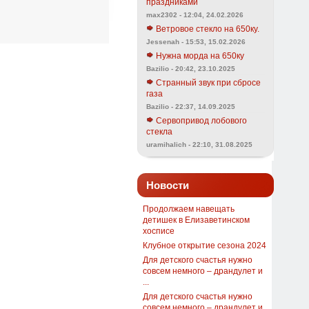
праздниками
max2302 - 12:04, 24.02.2026
Ветровое стекло на 650ку.
Jessenah - 15:53, 15.02.2026
Нужна морда на 650ку
Bazilio - 20:42, 23.10.2025
Странный звук при сбросе
газа
Bazilio - 22:37, 14.09.2025
Сервопривод лобового
стекла
uramihalich - 22:10, 31.08.2025
Новости
Продолжаем навещать
детишек в Елизаветинском
хосписе
Клубное открытие сезона 2024
Для детского счастья нужно
совсем немного – драндулет и
...
Для детского счастья нужно
совсем немного – драндулет и