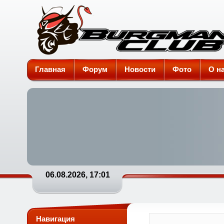
Burgman-Club
Главная
Форум
Новости
Фото
О н
06.08.2026, 17:01
Навигация