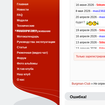
Главная
Новости
FAQ
Модели
Технические
характеристики
Ремонт и обслуживание
Мотокалендарь
Руководства эксплуатации
Статьи
Рюмочная (видео чат)
Форум
Фото альбомы
Устав клуба
Наш клуб
О нас
Burgman-Club
»
Не опре
Ошибка!