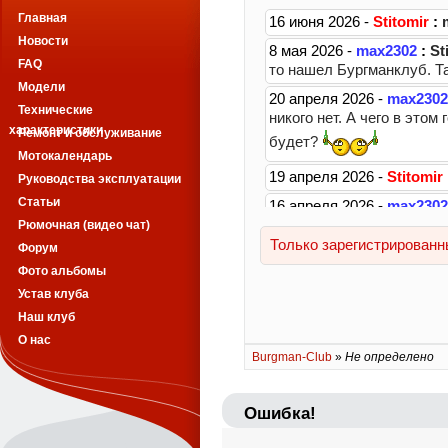
Главная
Новости
FAQ
Модели
Технические
характеристики
Ремонт и обслуживание
Мотокалендарь
Руководства эксплуатации
Статьи
Рюмочная (видео чат)
Форум
Фото альбомы
Устав клуба
Наш клуб
О нас
Burgman-Club
»
Не определено
Ошибка!