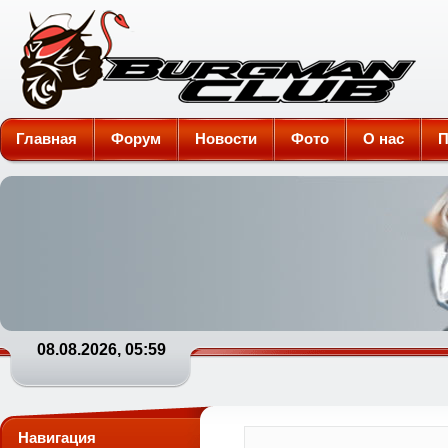
Burgman-Club
Главная
Форум
Новости
Фото
О нас
П
08.08.2026, 05:59
Навигация