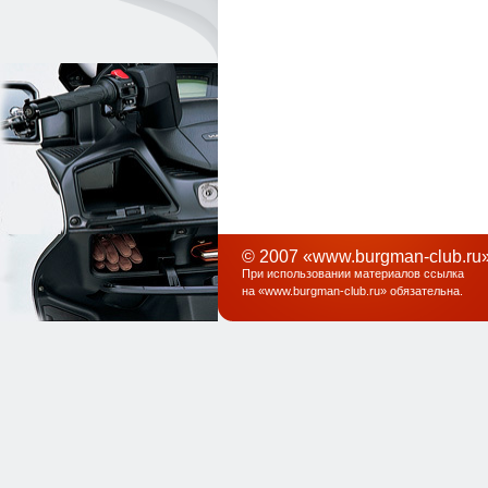
© 2007 «www.burgman-club.ru»
При использовании материалов ссылка
на «
www.burgman-club.ru
» обязательна
.