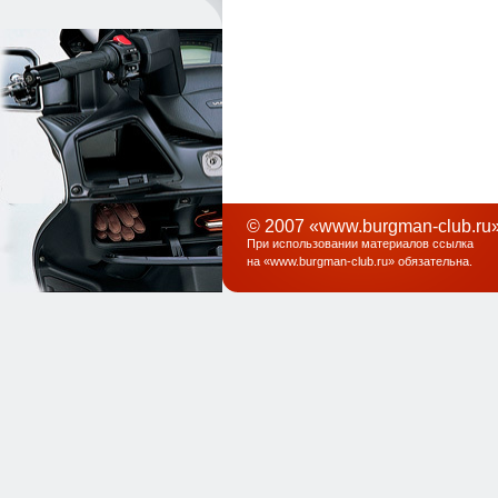
© 2007 «www.burgman-club.ru»
При использовании материалов ссылка
на «
www.burgman-club.ru
» обязательна
.