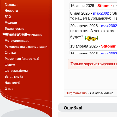
Главная
Новости
FAQ
Модели
Технические
характеристики
Ремонт и обслуживание
Мотокалендарь
Руководства эксплуатации
Статьи
Рюмочная (видео чат)
Форум
Фото альбомы
Устав клуба
Наш клуб
О нас
Burgman-Club
»
Не определено
Ошибка!