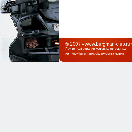
© 2007 «www.burgman-club.ru»
При использовании материалов ссылка
на «
www.burgman-club.ru
» обязательна
.