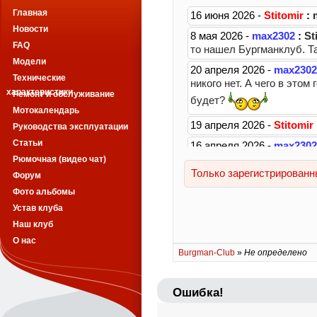
Главная
Новости
FAQ
Модели
Технические
характеристики
Ремонт и обслуживание
Мотокалендарь
Руководства эксплуатации
Статьи
Рюмочная (видео чат)
Форум
Фото альбомы
Устав клуба
Наш клуб
О нас
Burgman-Club
»
Не определено
Ошибка!