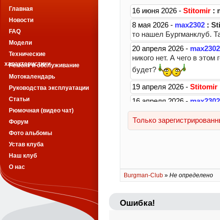
Главная
Новости
FAQ
Модели
Технические
характеристики
Ремонт и обслуживание
Мотокалендарь
Руководства эксплуатации
Статьи
Рюмочная (видео чат)
Форум
Фото альбомы
Устав клуба
Наш клуб
О нас
Burgman-Club
»
Не определено
Ошибка!