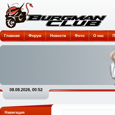
Burgman-Club
Главная
Форум
Новости
Фото
О нас
П
08.08.2026, 00:52
Навигация