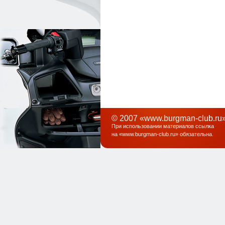
© 2007 «www.burgman-club.ru»
При использовании материалов ссылка
на «
www.burgman-club.ru
» обязательна
.