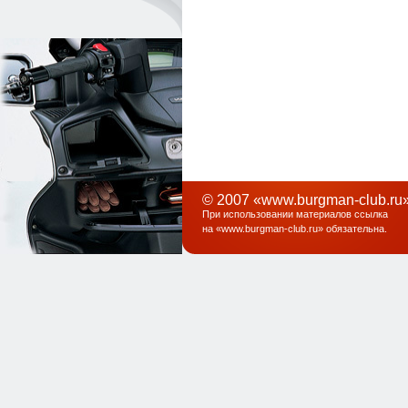
© 2007 «www.burgman-club.ru»
При использовании материалов ссылка
на «
www.burgman-club.ru
» обязательна
.