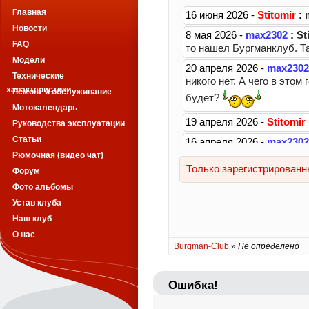
Главная
Новости
FAQ
Модели
Технические
характеристики
Ремонт и обслуживание
Мотокалендарь
Руководства эксплуатации
Статьи
Рюмочная (видео чат)
Форум
Фото альбомы
Устав клуба
Наш клуб
О нас
Burgman-Club
»
Не определено
Ошибка!