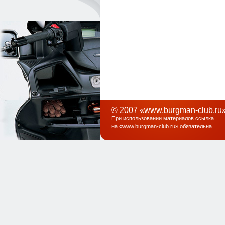
© 2007 «www.burgman-club.ru»
При использовании материалов ссылка
на «
www.burgman-club.ru
» обязательна
.