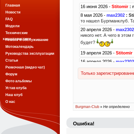
Главная
Новости
FAQ
Модели
Технические
характеристики
Ремонт и обслуживание
Мотокалендарь
Руководства эксплуатации
Статьи
Рюмочная (видео чат)
Форум
Фото альбомы
Устав клуба
Наш клуб
О нас
Burgman-Club
»
Не определено
Ошибка!