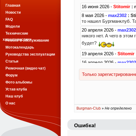
Главная
Новости
FAQ
Модели
Технические
характеристики
Ремонт и обслуживание
Мотокалендарь
Руководства эксплуатации
Статьи
Рюмочная (видео чат)
Форум
Фото альбомы
Устав клуба
Наш клуб
О нас
Burgman-Club
»
Не определено
Ошибка!