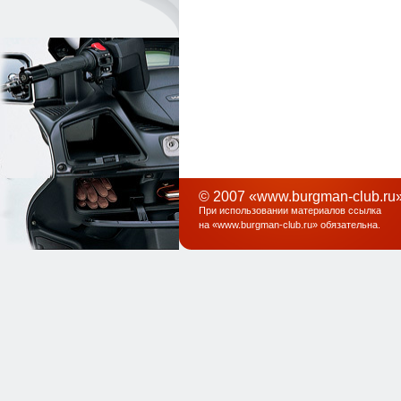
© 2007 «www.burgman-club.ru»
При использовании материалов ссылка
на «
www.burgman-club.ru
» обязательна
.