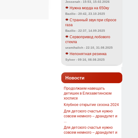
Jessenah - 15:53, 15.02.2026
Нужна морда на 650ку
Bazilio - 20:42, 23.10.2025
Странный звук при сбросе
газа
Bazilio - 22:37, 14.09.2025
Сервопривод лобового
стекла
uramihalich - 22:10, 31.08.2025
Непонятная резинка
Sylver - 09:16, 08.08.2025
Новости
Продолжаем навещать
детишек в Елизаветинском
хосписе
Клубное открытие сезона 2024
Для детского счастья нужно
совсем немного – драндулет и
...
Для детского счастья нужно
совсем немного – драндулет и
...