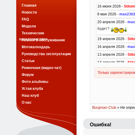
Главная
Новости
FAQ
Модели
Технические
характеристики
Ремонт и обслуживание
Мотокалендарь
Руководства эксплуатации
Статьи
Рюмочная (видео чат)
Форум
Фото альбомы
Устав клуба
Наш клуб
О нас
Burgman-Club
»
Не опре
Ошибка!