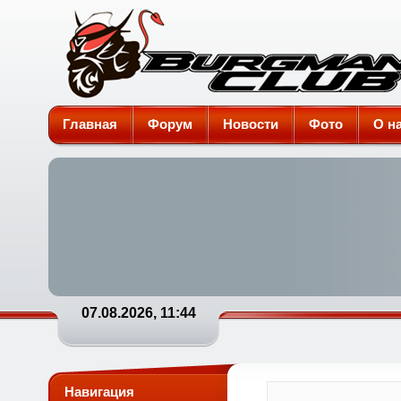
Burgman-Club
Главная
Форум
Новости
Фото
О н
07.08.2026, 11:44
Навигация