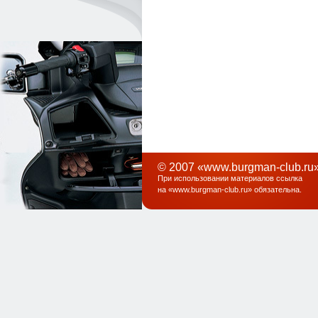
© 2007 «www.burgman-club.ru»
При использовании материалов ссылка
на «
www.burgman-club.ru
» обязательна
.