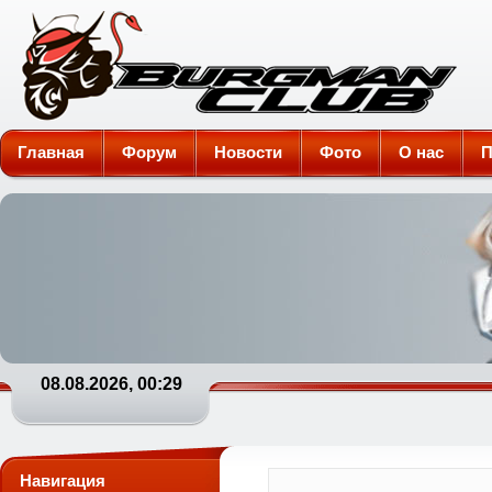
Burgman-Club
Главная
Форум
Новости
Фото
О нас
П
08.08.2026, 00:29
Навигация