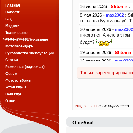
Главная
Новости
FAQ
Модели
Технические
характеристики
Ремонт и обслуживание
Мотокалендарь
Руководства эксплуатации
Статьи
Рюмочная (видео чат)
Форум
Фото альбомы
Устав клуба
Наш клуб
О нас
Burgman-Club
»
Не определено
Ошибка!