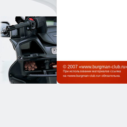
© 2007 «www.burgman-club.ru»
При использовании материалов ссылка
на «
www.burgman-club.ru
» обязательна
.