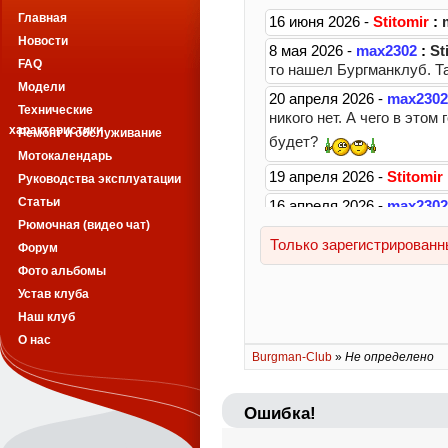
Главная
Новости
FAQ
Модели
Технические
характеристики
Ремонт и обслуживание
Мотокалендарь
Руководства эксплуатации
Статьи
Рюмочная (видео чат)
Форум
Фото альбомы
Устав клуба
Наш клуб
О нас
Burgman-Club
»
Не определено
Ошибка!