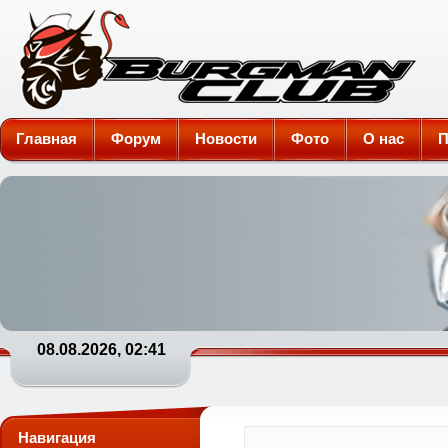
Burgman-Club
Главная
Форум
Новости
Фото
О нас
П
08.08.2026, 02:41
Навигация