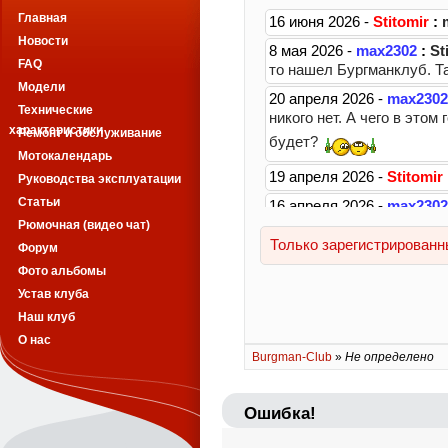
Главная
Новости
FAQ
Модели
Технические
характеристики
Ремонт и обслуживание
Мотокалендарь
Руководства эксплуатации
Статьи
Рюмочная (видео чат)
Форум
Фото альбомы
Устав клуба
Наш клуб
О нас
Burgman-Club
»
Не определено
Ошибка!