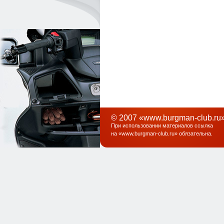
© 2007 «www.burgman-club.ru»
При использовании материалов ссылка
на «
www.burgman-club.ru
» обязательна
.