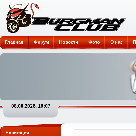
Burgman-Club
Главная
Форум
Новости
Фото
О нас
П
08.08.2026, 19:07
Навигация