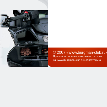
© 2007 «www.burgman-club.ru»
При использовании материалов ссылка
на «
www.burgman-club.ru
» обязательна
.