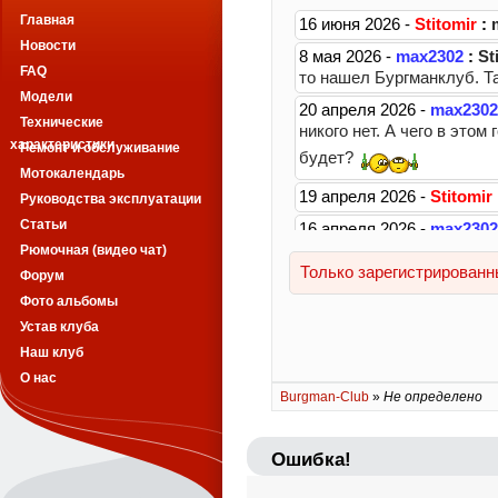
Главная
Новости
FAQ
Модели
Технические
характеристики
Ремонт и обслуживание
Мотокалендарь
Руководства эксплуатации
Статьи
Рюмочная (видео чат)
Форум
Фото альбомы
Устав клуба
Наш клуб
О нас
Burgman-Club
»
Не определено
Ошибка!