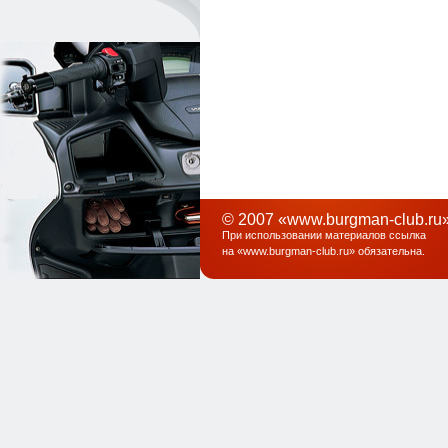
© 2007 «www.burgman-club.ru»
При использовании материалов ссылка
на «
www.burgman-club.ru
» обязательна
.