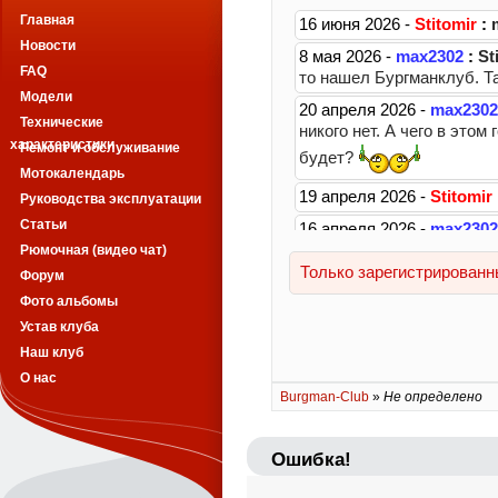
Главная
Новости
FAQ
Модели
Технические
характеристики
Ремонт и обслуживание
Мотокалендарь
Руководства эксплуатации
Статьи
Рюмочная (видео чат)
Форум
Фото альбомы
Устав клуба
Наш клуб
О нас
Burgman-Club
»
Не определено
Ошибка!