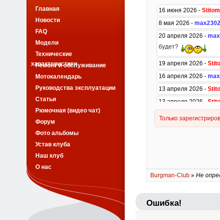
Главная
Новости
FAQ
Модели
Технические
характеристики
Ремонт и обслуживание
Мотокалендарь
Руководства эксплуатации
Статьи
Рюмочная (видео чат)
Форум
Фото альбомы
Устав клуба
Наш клуб
О нас
Burgman-Club
»
Не опре
Ошибка!