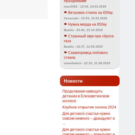
праздниками
max2302 - 12:04, 24.02.2026
Ветровое стекло на 650ку.
Jessenah - 15:53, 15.02.2026
Нужна морда на 650ку
Bazilio - 20:42, 23.10.2025
Странный звук при сбросе
газа
Bazilio - 22:37, 14.09.2025
Сервопривод лобового
стекла
uramihalich - 22:10, 31.08.2025
Новости
Продолжаем навещать
детишек в Елизаветинском
хосписе
Клубное открытие сезона 2024
Для детского счастья нужно
совсем немного – драндулет и
...
Для детского счастья нужно
совсем немного – драндулет и