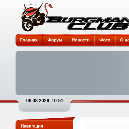
Burgman-Club
Главная
Форум
Новости
Фото
О н
06.08.2026, 10:51
Навигация