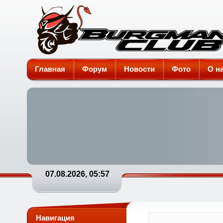
Burgman-Club
Главная
Форум
Новости
Фото
О н
07.08.2026, 05:57
Навигация