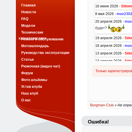
Главная
Новости
FAQ
Модели
Технические
характеристики
Ремонт и обслуживание
Мотокалендарь
Руководства эксплуатации
Статьи
Рюмочная (видео чат)
Форум
Фото альбомы
Устав клуба
Наш клуб
О нас
Burgman-Club
»
Не опре
Ошибка!