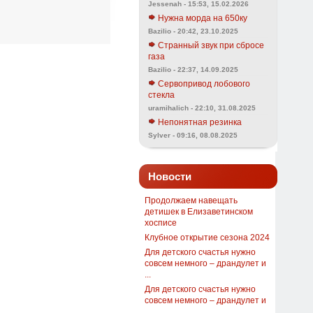
Jessenah - 15:53, 15.02.2026
Нужна морда на 650ку
Bazilio - 20:42, 23.10.2025
Странный звук при сбросе
газа
Bazilio - 22:37, 14.09.2025
Сервопривод лобового
стекла
uramihalich - 22:10, 31.08.2025
Непонятная резинка
Sylver - 09:16, 08.08.2025
Новости
Продолжаем навещать
детишек в Елизаветинском
хосписе
Клубное открытие сезона 2024
Для детского счастья нужно
совсем немного – драндулет и
...
Для детского счастья нужно
совсем немного – драндулет и
...