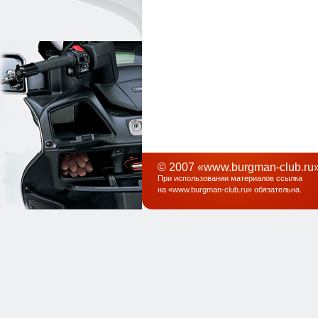
© 2007 «www.burgman-club.ru»
При использовании материалов ссылка
на «
www.burgman-club.ru
» обязательна
.