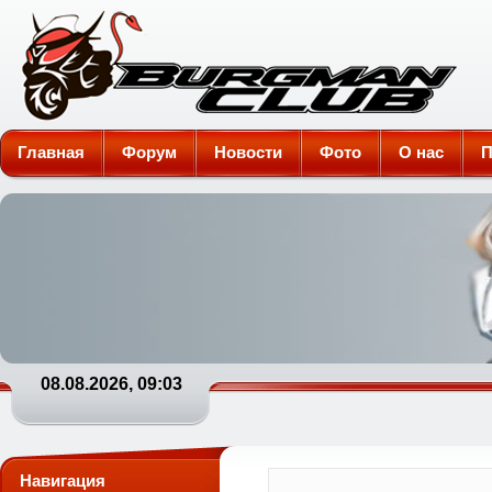
Burgman-Club
Главная
Форум
Новости
Фото
О нас
П
08.08.2026, 09:03
Навигация