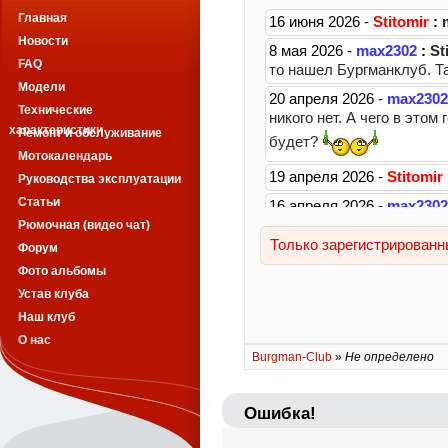
Главная
Новости
FAQ
Модели
Технические
характеристики
Ремонт и обслуживание
Мотокалендарь
Руководства эксплуатации
Статьи
Рюмочная (видео чат)
Форум
Фото альбомы
Устав клуба
Наш клуб
О нас
Burgman-Club
»
Не определено
Ошибка!