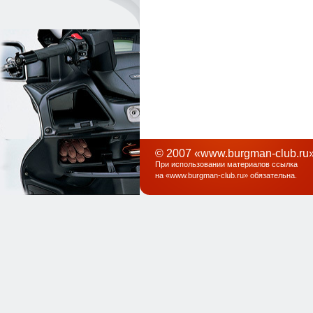
© 2007 «www.burgman-club.ru»
При использовании материалов ссылка
на «
www.burgman-club.ru
» обязательна
.