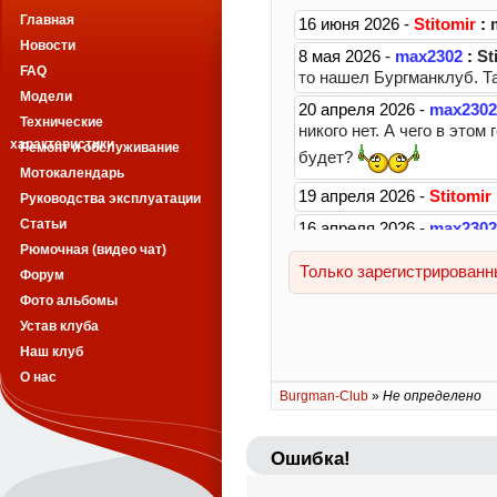
Главная
Новости
FAQ
Модели
Технические
характеристики
Ремонт и обслуживание
Мотокалендарь
Руководства эксплуатации
Статьи
Рюмочная (видео чат)
Форум
Фото альбомы
Устав клуба
Наш клуб
О нас
Burgman-Club
»
Не определено
Ошибка!