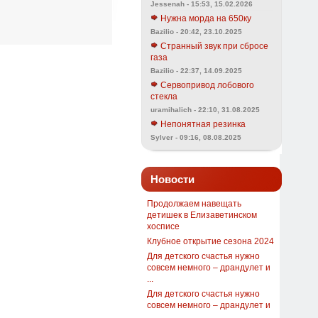
Jessenah - 15:53, 15.02.2026
Нужна морда на 650ку
Bazilio - 20:42, 23.10.2025
Странный звук при сбросе
газа
Bazilio - 22:37, 14.09.2025
Сервопривод лобового
стекла
uramihalich - 22:10, 31.08.2025
Непонятная резинка
Sylver - 09:16, 08.08.2025
Новости
Продолжаем навещать
детишек в Елизаветинском
хосписе
Клубное открытие сезона 2024
Для детского счастья нужно
совсем немного – драндулет и
...
Для детского счастья нужно
совсем немного – драндулет и
...