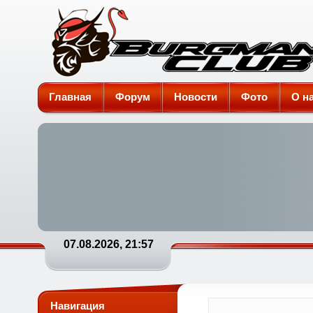
Burgman-Club
Главная
Форум
Новости
Фото
О н
07.08.2026, 21:57
Навигация