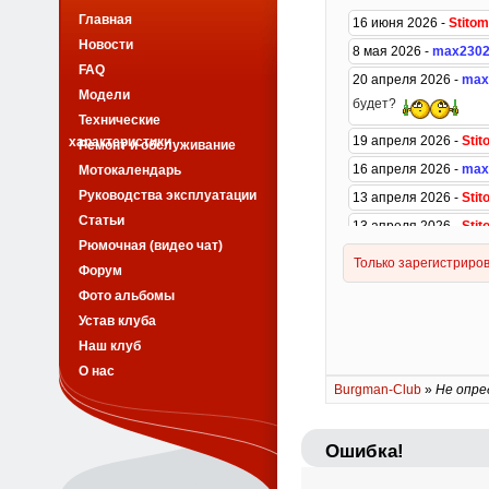
Главная
Новости
FAQ
Модели
Технические
характеристики
Ремонт и обслуживание
Мотокалендарь
Руководства эксплуатации
Статьи
Рюмочная (видео чат)
Форум
Фото альбомы
Устав клуба
Наш клуб
О нас
Burgman-Club
»
Не опре
Ошибка!