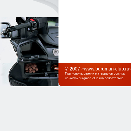
© 2007 «www.burgman-club.ru»
При использовании материалов ссылка
на «
www.burgman-club.ru
» обязательна
.