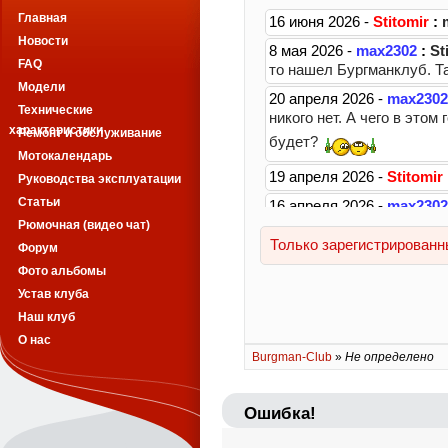
Главная
Новости
FAQ
Модели
Технические
характеристики
Ремонт и обслуживание
Мотокалендарь
Руководства эксплуатации
Статьи
Рюмочная (видео чат)
Форум
Фото альбомы
Устав клуба
Наш клуб
О нас
Burgman-Club
»
Не определено
Ошибка!