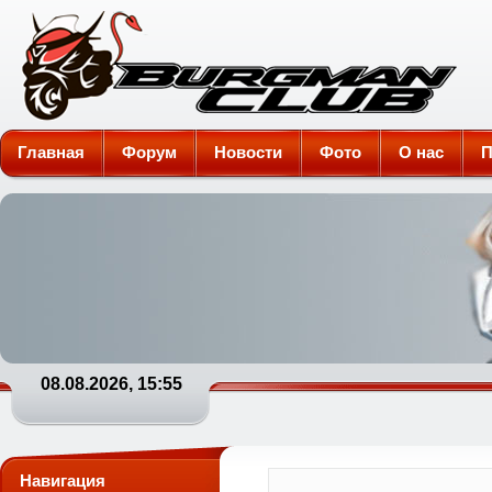
Burgman-Club
Главная
Форум
Новости
Фото
О нас
П
08.08.2026, 15:55
Навигация