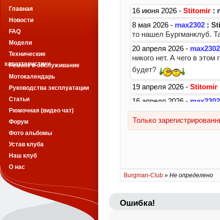
Главная
Новости
FAQ
Модели
Технические
характеристики
Ремонт и обслуживание
Мотокалендарь
Руководства эксплуатации
Статьи
Рюмочная (видео чат)
Форум
Фото альбомы
Устав клуба
Наш клуб
О нас
Burgman-Club
»
Не определено
Ошибка!