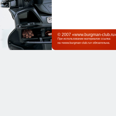
© 2007 «www.burgman-club.ru»
При использовании материалов ссылка
на «
www.burgman-club.ru
» обязательна
.