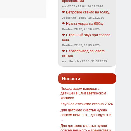
праздниками
max2302 - 12:04, 24.02.2026
Ветровое стекло на 650ку.
Jessenah - 15:53, 15.02.2026
Нужна морда на 650ку
Bazilio - 20:42, 23.10.2025
Странный звук при сбросе
газа
Bazilio - 22:37, 14.09.2025
Сервопривод лобового
стекла
uramihalich - 22:10, 31.08.2025
Новости
Продолжаем навещать
детишек в Елизаветинском
хосписе
Клубное открытие сезона 2024
Для детского счастья нужно
совсем немного – драндулет и
...
Для детского счастья нужно
совсем немного – драндулет и