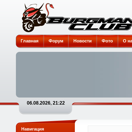
Burgman-Club
Главная
Форум
Новости
Фото
О н
06.08.2026, 21:22
Навигация