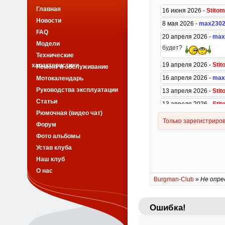
Главная
Новости
FAQ
Модели
Технические
характеристики
Ремонт и обслуживание
Мотокалендарь
Руководства эксплуатации
Статьи
Рюмочная (видео чат)
Форум
Фото альбомы
Устав клуба
Наш клуб
О нас
Burgman-Club
»
Не опре
Ошибка!