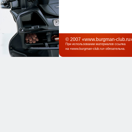
© 2007 «www.burgman-club.ru»
При использовании материалов ссылка
на «
www.burgman-club.ru
» обязательна
.