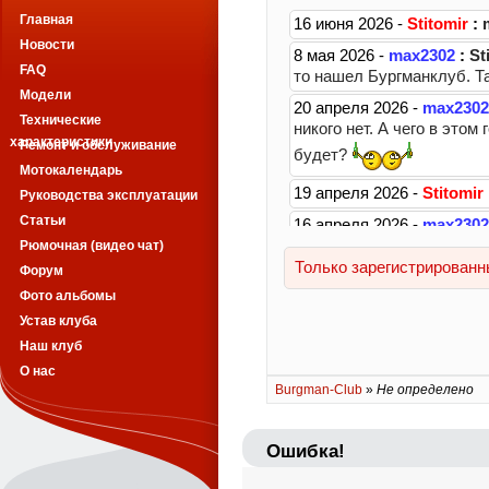
Главная
Новости
FAQ
Модели
Технические
характеристики
Ремонт и обслуживание
Мотокалендарь
Руководства эксплуатации
Статьи
Рюмочная (видео чат)
Форум
Фото альбомы
Устав клуба
Наш клуб
О нас
Burgman-Club
»
Не определено
Ошибка!