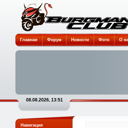
Burgman-Club
Главная
Форум
Новости
Фото
О н
08.08.2026, 13:51
Навигация