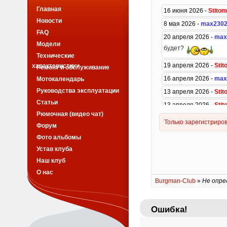
Главная
Новости
FAQ
Модели
Технические
характеристики
Ремонт и обслуживание
Мотокалендарь
Руководства эксплуатации
Статьи
Рюмочная (видео чат)
Форум
Фото альбомы
Устав клуба
Наш клуб
О нас
Burgman-Club
»
Не опре
Ошибка!