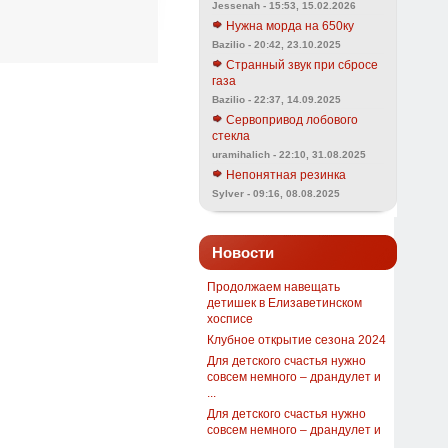
Jessenah - 15:53, 15.02.2026
Нужна морда на 650ку
Bazilio - 20:42, 23.10.2025
Странный звук при сбросе
газа
Bazilio - 22:37, 14.09.2025
Сервопривод лобового
стекла
uramihalich - 22:10, 31.08.2025
Непонятная резинка
Sylver - 09:16, 08.08.2025
Новости
Продолжаем навещать
детишек в Елизаветинском
хосписе
Клубное открытие сезона 2024
Для детского счастья нужно
совсем немного – драндулет и
...
Для детского счастья нужно
совсем немного – драндулет и
...