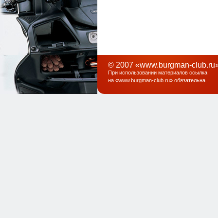
© 2007 «www.burgman-club.ru»
При использовании материалов ссылка
на «
www.burgman-club.ru
» обязательна
.