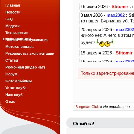
Главная
Новости
FAQ
Модели
Технические
характеристики
Ремонт и обслуживание
Мотокалендарь
Руководства эксплуатации
Статьи
Рюмочная (видео чат)
Форум
Фото альбомы
Устав клуба
Наш клуб
О нас
Burgman-Club
»
Не определено
Ошибка!