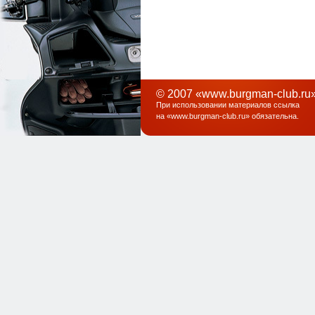
© 2007 «www.burgman-club.ru»
При использовании материалов ссылка
на «
www.burgman-club.ru
» обязательна
.