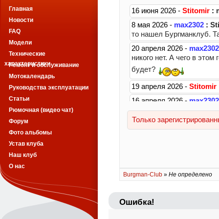
Главная
Новости
FAQ
Модели
Технические
характеристики
Ремонт и обслуживание
Мотокалендарь
Руководства эксплуатации
Статьи
Рюмочная (видео чат)
Форум
Фото альбомы
Устав клуба
Наш клуб
О нас
Burgman-Club
»
Не определено
Ошибка!