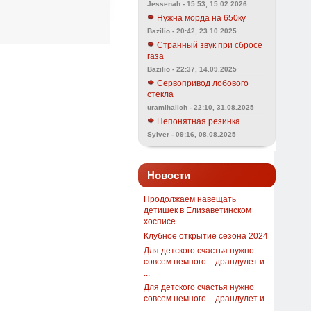
Jessenah - 15:53, 15.02.2026
Нужна морда на 650ку
Bazilio - 20:42, 23.10.2025
Странный звук при сбросе
газа
Bazilio - 22:37, 14.09.2025
Сервопривод лобового
стекла
uramihalich - 22:10, 31.08.2025
Непонятная резинка
Sylver - 09:16, 08.08.2025
Новости
Продолжаем навещать
детишек в Елизаветинском
хосписе
Клубное открытие сезона 2024
Для детского счастья нужно
совсем немного – драндулет и
...
Для детского счастья нужно
совсем немного – драндулет и
...