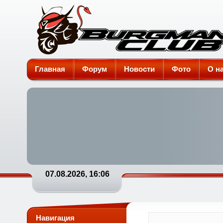
Burgman-Club
Главная
Форум
Новости
Фото
О н
07.08.2026, 16:06
Навигация