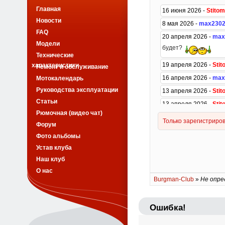
Главная
Новости
FAQ
Модели
Технические
характеристики
Ремонт и обслуживание
Мотокалендарь
Руководства эксплуатации
Статьи
Рюмочная (видео чат)
Форум
Фото альбомы
Устав клуба
Наш клуб
О нас
Burgman-Club
»
Не опре
Ошибка!