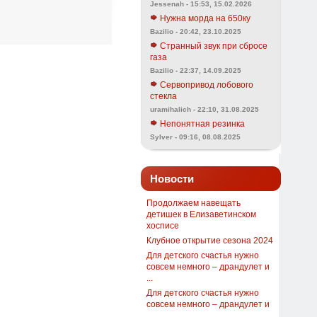
Jessenah - 15:53, 15.02.2026
Нужна морда на 650ку
Bazilio - 20:42, 23.10.2025
Странный звук при сбросе
газа
Bazilio - 22:37, 14.09.2025
Сервопривод лобового
стекла
uramihalich - 22:10, 31.08.2025
Непонятная резинка
Sylver - 09:16, 08.08.2025
Новости
Продолжаем навещать
детишек в Елизаветинском
хосписе
Клубное открытие сезона 2024
Для детского счастья нужно
совсем немного – драндулет и
...
Для детского счастья нужно
совсем немного – драндулет и
...