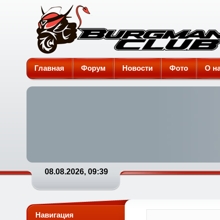
Burgman-Club
Главная
Форум
Новости
Фото
О н
08.08.2026, 09:39
Навигация