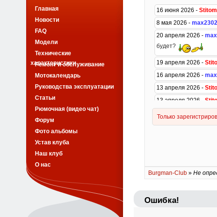
Главная
Новости
FAQ
Модели
Технические
характеристики
Ремонт и обслуживание
Мотокалендарь
Руководства эксплуатации
Статьи
Рюмочная (видео чат)
Форум
Фото альбомы
Устав клуба
Наш клуб
О нас
Burgman-Club
»
Не опре
Ошибка!