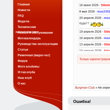
Главная
Новости
FAQ
Модели
Технические
характеристики
Ремонт и обслуживание
Мотокалендарь
Руководства эксплуатации
Статьи
Рюмочная (видео чат)
Форум
Фото альбомы
Устав клуба
Наш клуб
О нас
Burgman-Club
»
Не опре
Ошибка!