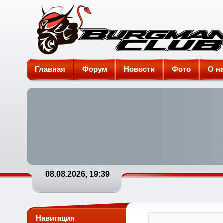
Burgman-Club
Главная
Форум
Новости
Фото
О н
08.08.2026, 19:39
Навигация