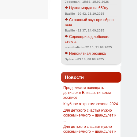
Jessenah - 15:53, 15.02.2026
Нужна морда на 650ку
Bazilio - 20:42, 23.10.2025
Странный звук при сбросе
газа
Bazilio - 22:37, 14.09.2025
Сервопривод лобового
стекла
uramihalich - 22:10, 31.08.2025
Непонятная резинка
Sylver - 09:16, 08.08.2025
Новости
Продолжаем навещать
детишек в Елизаветинском
хосписе
Клубное открытие сезона 2024
Для детского счастья нужно
совсем немного – драндулет и
...
Для детского счастья нужно
совсем немного – драндулет и
...