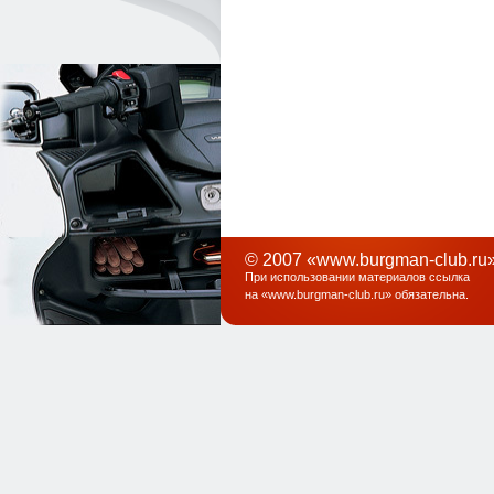
© 2007 «www.burgman-club.ru»
При использовании материалов ссылка
на «
www.burgman-club.ru
» обязательна
.