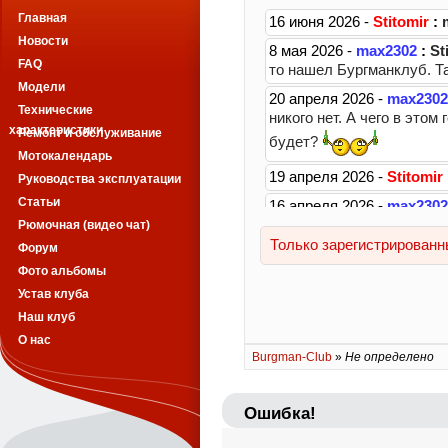
Главная
Новости
FAQ
Модели
Технические
характеристики
Ремонт и обслуживание
Мотокалендарь
Руководства эксплуатации
Статьи
Рюмочная (видео чат)
Форум
Фото альбомы
Устав клуба
Наш клуб
О нас
Burgman-Club
»
Не определено
Ошибка!