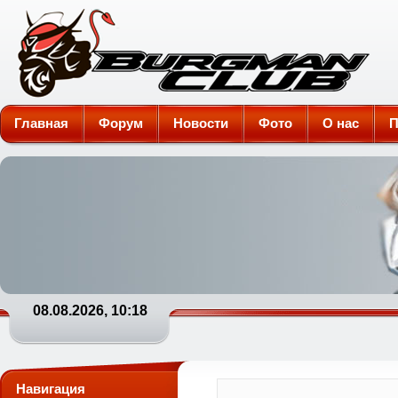
Burgman-Club
Главная
Форум
Новости
Фото
О нас
П
08.08.2026, 10:18
Навигация