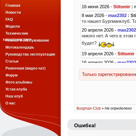
Главная
Новости
FAQ
Модели
Технические
характеристики
Ремонт и обслуживание
Мотокалендарь
Руководства эксплуатации
Статьи
Рюмочная (видео чат)
Форум
Фото альбомы
Устав клуба
Наш клуб
О нас
Burgman-Club
»
Не определено
Ошибка!