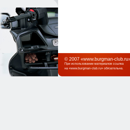
© 2007 «www.burgman-club.ru»
При использовании материалов ссылка
на «
www.burgman-club.ru
» обязательна
.