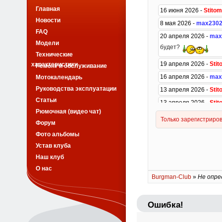
Главная
Новости
FAQ
Модели
Технические
характеристики
Ремонт и обслуживание
Мотокалендарь
Руководства эксплуатации
Статьи
Рюмочная (видео чат)
Форум
Фото альбомы
Устав клуба
Наш клуб
О нас
Burgman-Club
»
Не опре
Ошибка!