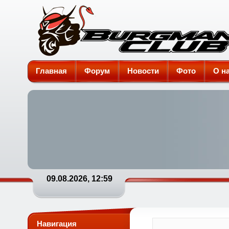
Burgman-Club
Главная
Форум
Новости
Фото
О н
09.08.2026, 12:59
Навигация