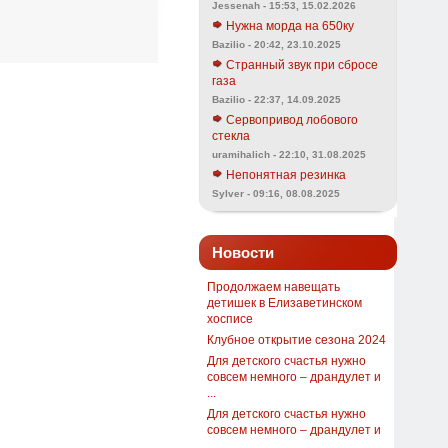
Jessenah - 15:53, 15.02.2026
Нужна морда на 650ку
Bazilio - 20:42, 23.10.2025
Странный звук при сбросе
газа
Bazilio - 22:37, 14.09.2025
Сервопривод лобового
стекла
uramihalich - 22:10, 31.08.2025
Непонятная резинка
Sylver - 09:16, 08.08.2025
Новости
Продолжаем навещать
детишек в Елизаветинском
хосписе
Клубное открытие сезона 2024
Для детского счастья нужно
совсем немного – драндулет и
...
Для детского счастья нужно
совсем немного – драндулет и
...