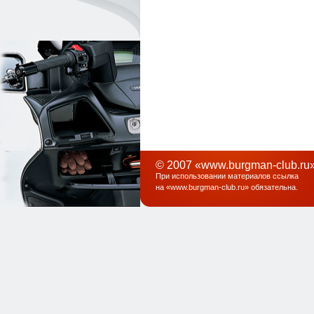
© 2007 «www.burgman-club.ru»
При использовании материалов ссылка
на «
www.burgman-club.ru
» обязательна
.