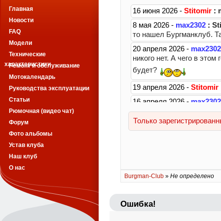
Главная
Новости
FAQ
Модели
Технические
характеристики
Ремонт и обслуживание
Мотокалендарь
Руководства эксплуатации
Статьи
Рюмочная (видео чат)
Форум
Фото альбомы
Устав клуба
Наш клуб
О нас
Burgman-Club
»
Не определено
Ошибка!