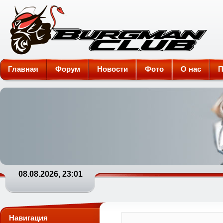
Burgman-Club
Главная
Форум
Новости
Фото
О нас
П
08.08.2026, 23:01
Навигация