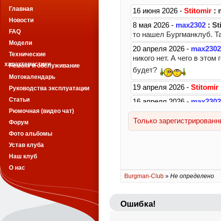
Главная
Новости
FAQ
Модели
Технические
характеристики
Ремонт и обслуживание
Мотокалендарь
Руководства эксплуатации
Статьи
Рюмочная (видео чат)
Форум
Фото альбомы
Устав клуба
Наш клуб
О нас
Burgman-Club
»
Не определено
Ошибка!