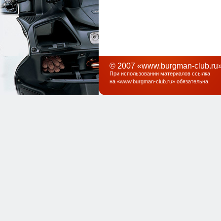
© 2007 «www.burgman-club.ru»
При использовании материалов ссылка
на «
www.burgman-club.ru
» обязательна
.