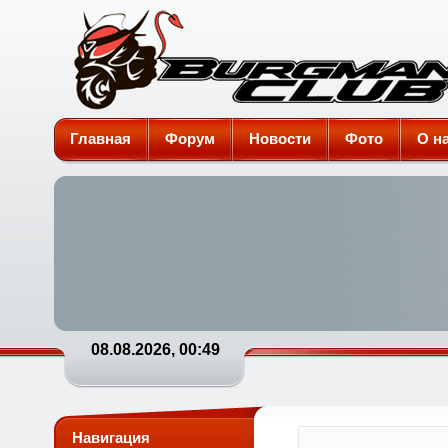
Burgman-Club
Главная
Форум
Новости
Фото
О н
08.08.2026, 00:49
Навигация