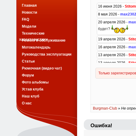
Главная
Новости
FAQ
Модели
Технические
характеристики
Ремонт и обслуживание
Мотокалендарь
Руководства эксплуатации
Статьи
Рюмочная (видео чат)
Форум
Фото альбомы
Устав клуба
Наш клуб
О нас
Burgman-Club
»
Не опре
Ошибка!