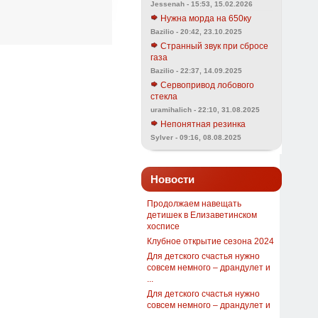
Jessenah - 15:53, 15.02.2026
Нужна морда на 650ку
Bazilio - 20:42, 23.10.2025
Странный звук при сбросе
газа
Bazilio - 22:37, 14.09.2025
Сервопривод лобового
стекла
uramihalich - 22:10, 31.08.2025
Непонятная резинка
Sylver - 09:16, 08.08.2025
Новости
Продолжаем навещать
детишек в Елизаветинском
хосписе
Клубное открытие сезона 2024
Для детского счастья нужно
совсем немного – драндулет и
...
Для детского счастья нужно
совсем немного – драндулет и
...