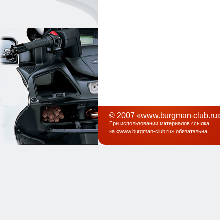
© 2007 «www.burgman-club.ru»
При использовании материалов ссылка
на «
www.burgman-club.ru
» обязательна
.