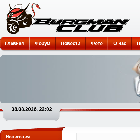
Burgman-Club
Главная
Форум
Новости
Фото
О нас
П
08.08.2026, 22:02
Навигация