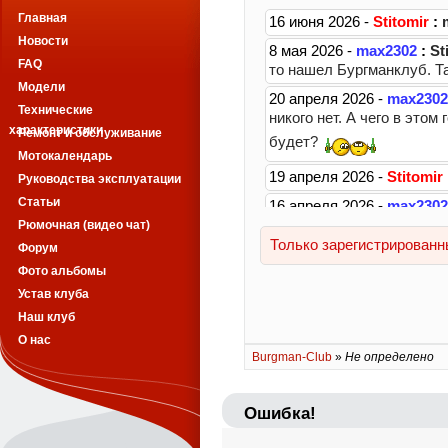
Главная
Новости
FAQ
Модели
Технические
характеристики
Ремонт и обслуживание
Мотокалендарь
Руководства эксплуатации
Статьи
Рюмочная (видео чат)
Форум
Фото альбомы
Устав клуба
Наш клуб
О нас
Burgman-Club
»
Не определено
Ошибка!