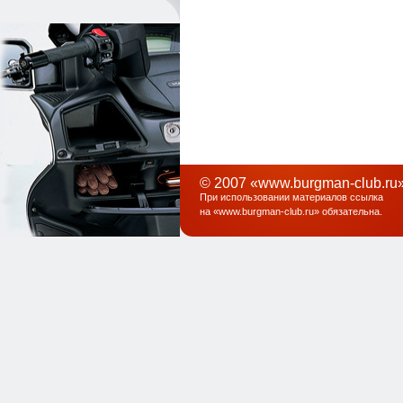
© 2007 «www.burgman-club.ru»
При использовании материалов ссылка
на «
www.burgman-club.ru
» обязательна
.