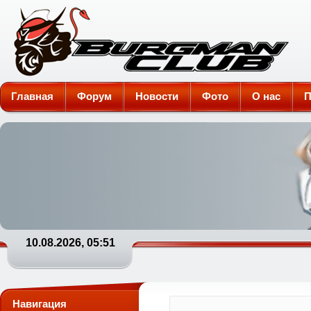
Burgman-Club
Главная
Форум
Новости
Фото
О нас
П
10.08.2026, 05:51
Навигация