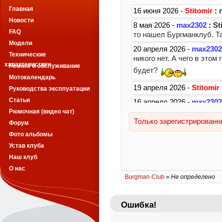
Главная
Новости
FAQ
Модели
Технические
характеристики
Ремонт и обслуживание
Мотокалендарь
Руководства эксплуатации
Статьи
Рюмочная (видео чат)
Форум
Фото альбомы
Устав клуба
Наш клуб
О нас
Burgman-Club
»
Не определено
Ошибка!