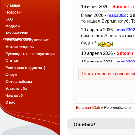
Главная
Новости
FAQ
Модели
Технические
характеристики
Ремонт и обслуживание
Мотокалендарь
Руководства эксплуатации
Статьи
Рюмочная (видео чат)
Форум
Фото альбомы
Устав клуба
Наш клуб
О нас
Burgman-Club
»
Не определено
Ошибка!