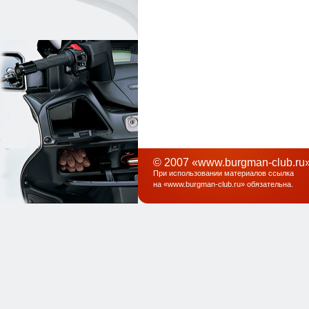
© 2007 «www.burgman-club.ru»
При использовании материалов ссылка
на «
www.burgman-club.ru
» обязательна
.