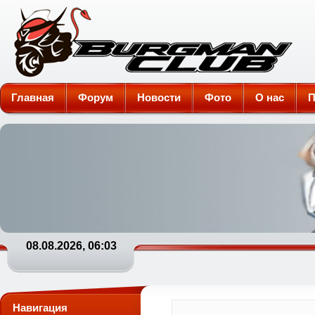
Burgman-Club
Главная
Форум
Новости
Фото
О нас
П
08.08.2026, 06:03
Навигация