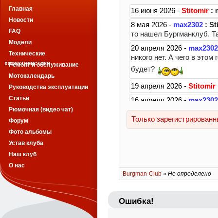
Главная
Новости
FAQ
Модели
Технические
характеристики
Ремонт и обслуживание
Мотокалендарь
Руководства эксплуатации
Статьи
Рюмочная (видео чат)
Форум
Фото альбомы
Устав клуба
Наш клуб
О нас
Burgman-Club
»
Не определено
Ошибка!