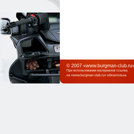
© 2007 «www.burgman-club.ru»
При использовании материалов ссылка
на «
www.burgman-club.ru
» обязательна
.