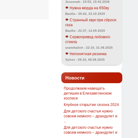
Jessenah - 15:53, 15.02.2026
Нужна морда на 650ку
Bazilio - 20:42, 23.10.2025
Странный звук при сбросе
газа
Bazilio - 22:37, 14.09.2025
Сервопривод лобового
стекла
uramihalich - 22:10, 31.08.2025
Непонятная резинка
Sylver - 09:16, 08.08.2025
Новости
Продолжаем навещать
детишек в Елизаветинском
хосписе
Клубное открытие сезона 2024
Для детского счастья нужно
совсем немного – драндулет и
...
Для детского счастья нужно
совсем немного – драндулет и
...