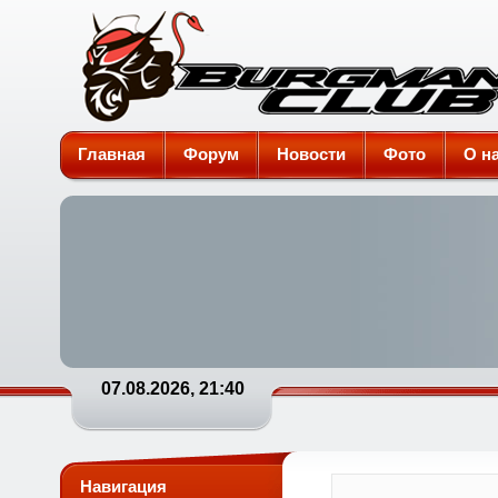
Burgman-Club
Главная
Форум
Новости
Фото
О н
07.08.2026, 21:40
Навигация