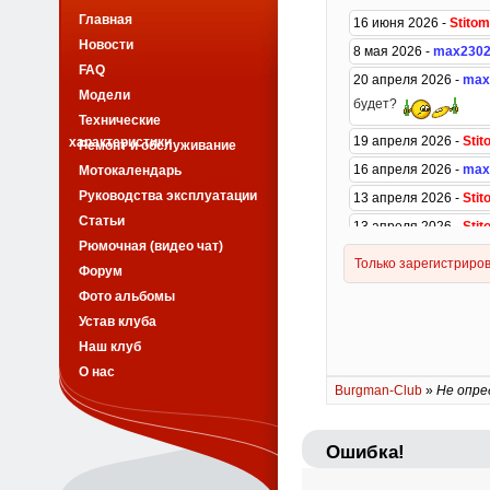
Главная
Новости
FAQ
Модели
Технические
характеристики
Ремонт и обслуживание
Мотокалендарь
Руководства эксплуатации
Статьи
Рюмочная (видео чат)
Форум
Фото альбомы
Устав клуба
Наш клуб
О нас
Burgman-Club
»
Не опре
Ошибка!