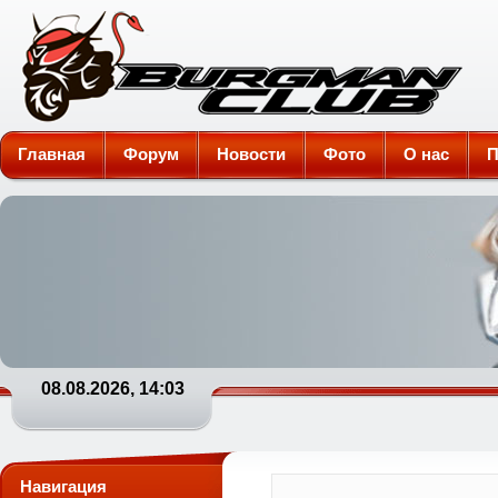
Burgman-Club
Главная
Форум
Новости
Фото
О нас
П
08.08.2026, 14:03
Навигация