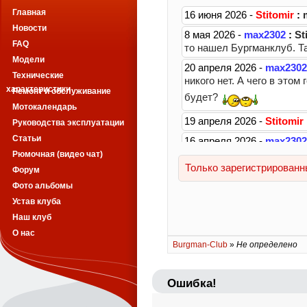
Главная
Новости
FAQ
Модели
Технические
характеристики
Ремонт и обслуживание
Мотокалендарь
Руководства эксплуатации
Статьи
Рюмочная (видео чат)
Форум
Фото альбомы
Устав клуба
Наш клуб
О нас
Burgman-Club
»
Не определено
Ошибка!