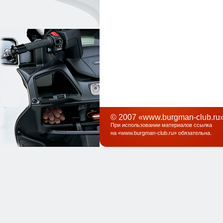
© 2007 «www.burgman-club.ru»
При использовании материалов ссылка
на «
www.burgman-club.ru
» обязательна
.