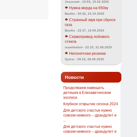
Jessenah - 15:53, 15.02.2026
Нужна морда на 650ку
Bazilio - 20:42, 23.10.2025
Странный звук при сбросе
газа
Bazilio - 22:37, 14.09.2025
Сервопривод лобового
стекла
uramihalich - 22:10, 31.08.2025
Непонятная резинка
Sylver - 09:16, 08.08.2025
Новости
Продолжаем навещать
детишек в Елизаветинском
хосписе
Клубное открытие сезона 2024
Для детского счастья нужно
совсем немного – драндулет и
...
Для детского счастья нужно
совсем немного – драндулет и
...