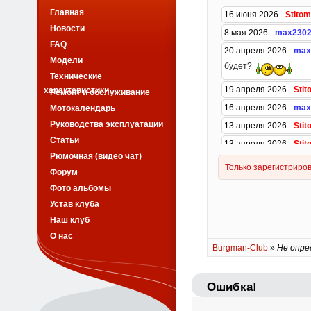
Главная
Новости
FAQ
Модели
Технические
характеристики
Ремонт и обслуживание
Мотокалендарь
Руководства эксплуатации
Статьи
Рюмочная (видео чат)
Форум
Фото альбомы
Устав клуба
Наш клуб
О нас
Burgman-Club
»
Не опре
Ошибка!