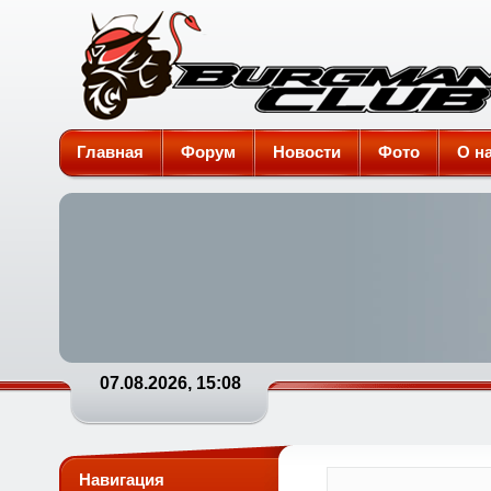
Burgman-Club
Главная
Форум
Новости
Фото
О н
07.08.2026, 15:08
Навигация