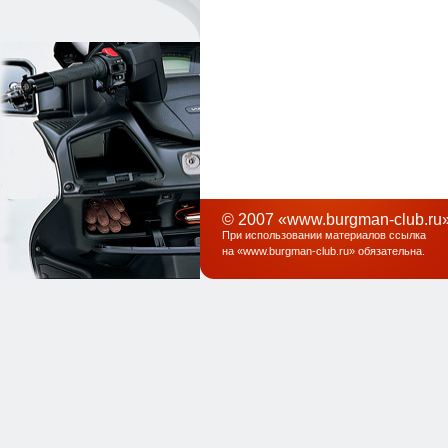
© 2007 «www.burgman-club.ru»
При использовании материалов ссылка
на «
www.burgman-club.ru
» обязательна
.