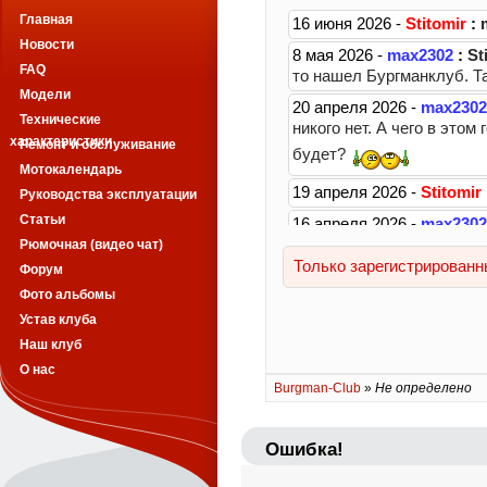
Главная
Новости
FAQ
Модели
Технические
характеристики
Ремонт и обслуживание
Мотокалендарь
Руководства эксплуатации
Статьи
Рюмочная (видео чат)
Форум
Фото альбомы
Устав клуба
Наш клуб
О нас
Burgman-Club
»
Не определено
Ошибка!