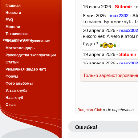
Главная
Новости
FAQ
Модели
Технические
характеристики
Ремонт и обслуживание
Мотокалендарь
Руководства эксплуатации
Статьи
Рюмочная (видео чат)
Форум
Фото альбомы
Устав клуба
Наш клуб
О нас
Burgman-Club
»
Не определено
Ошибка!