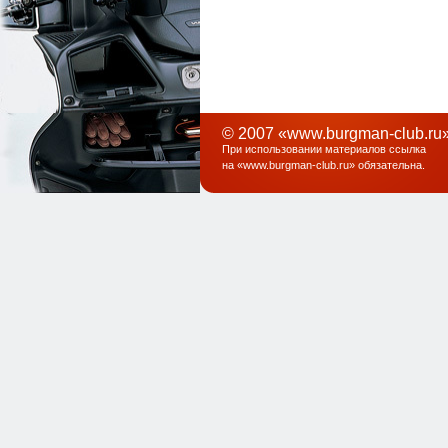
© 2007 «www.burgman-club.ru»
При использовании материалов ссылка
на «
www.burgman-club.ru
» обязательна
.