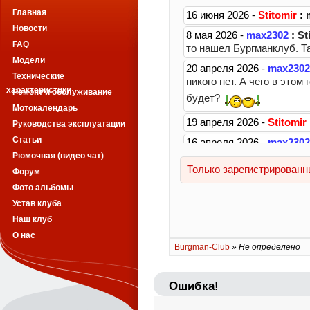
Главная
Новости
FAQ
Модели
Технические
характеристики
Ремонт и обслуживание
Мотокалендарь
Руководства эксплуатации
Статьи
Рюмочная (видео чат)
Форум
Фото альбомы
Устав клуба
Наш клуб
О нас
Burgman-Club
»
Не определено
Ошибка!