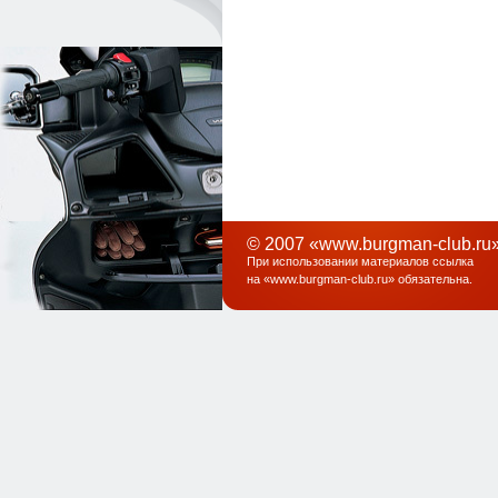
© 2007 «www.burgman-club.ru»
При использовании материалов ссылка
на «
www.burgman-club.ru
» обязательна
.