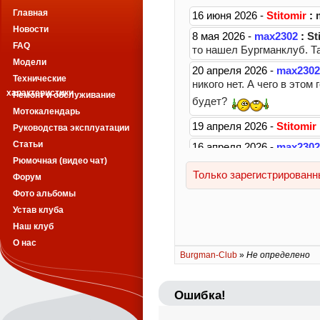
Главная
Новости
FAQ
Модели
Технические
характеристики
Ремонт и обслуживание
Мотокалендарь
Руководства эксплуатации
Статьи
Рюмочная (видео чат)
Форум
Фото альбомы
Устав клуба
Наш клуб
О нас
Burgman-Club
»
Не определено
Ошибка!