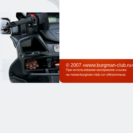
© 2007 «www.burgman-club.ru»
При использовании материалов ссылка
на «
www.burgman-club.ru
» обязательна
.